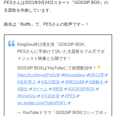
PESさんは2021年9月24日スタート『GOSSIP BOX』の
主題歌を作曲しています。
曲名は「Bulffs」で、PESさんの歌声です～！
KingGnu井口理主演「GOSSIP BOX」
PESさんに手掛けて頂いた主題歌をフル尺でダ
イジェスト映像と公開です！
GOSSIP BOXはYouTubeにて絶賛配信中！
https://t.co/gyyxlPgd1W
#gossipbox
#井口理
#吉村界人
#浅川梨奈
#MEGUMI
#謎解き
#脱出
#ゲーム
#密室
#GOSSIPBOX
#KingGnu
#川谷絵音
#PES
pic.twitter.com/7lqIknRNFL
— YouTubeドラマ「GOSSIP BOX/ゴシップボッ