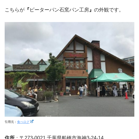
こちらが
『
ピーターパン石窯パン工房
』
の外観です。
引用元：
食べログ
住所
：〒273-0021 千葉県船橋市海神3-24-14