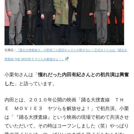
引用元：
『踊る大捜査線３』小田裕二ら新旧キャストが勢ぞろい！正式タイトルは『踊る大
捜査線 THE MOVIE 3 ヤツらを解放せよ！』
小栗旬さんは「
憧れだった内田有紀さんとの初共演は興奮
した
」と語っています。
内田とは、２０１０年公開の映画「踊る大捜査線 ＴＨ
Ｅ ＭＯＶＩＥ３ ヤツらを解放せよ！」で初共演。小栗
は「『踊る大捜査線』という映画の現場で初めて共演させ
ていただいて。その時はコーフンしました（笑）やっぱり