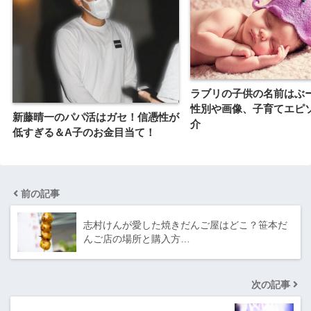
ラブリの子供の名前はぶ
性別や画像、子育てエピ
新藤晴一のパパ活はガセ！信憑性が
介
低すぎる＆A子のお金目当て！
前の記事
志村けんが愛した焼きだんご屋はどこ？笹本だ
んご店の場所と購入方…
次の記事