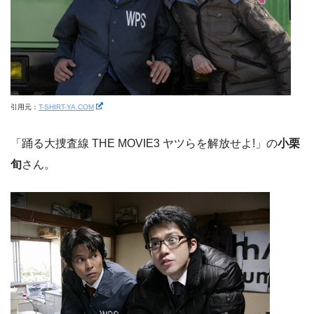
引用元：
T-SHIRT-YA.COM
「踊る大捜査線 THE MOVIE3 ヤツらを解放せよ!」の
小栗
旬
さん。